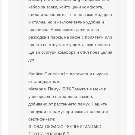
избор за всеки, който цени комфорта,
стила и качеството. Тя е не само модерна
и стилна, но и изключително удобна и
практична. Независимо дали сте на
разходка в парка, на кафе с приятели или
просто се отпускате у дома, тази тениска
ще ви осигури комфорт и стил през целия
ден.
Кройка: Oversized – по-дълга и широка
от стандартното
Материя: Памук 100%Памукът е меко и
универсално естествено влакно,
добивано от растението памук. Нашите
продукти от памук притежават следните
сертификати:
GLOBAL ORGANIC TEXTILE STANDARD
(GOTS) VERSION 6.0