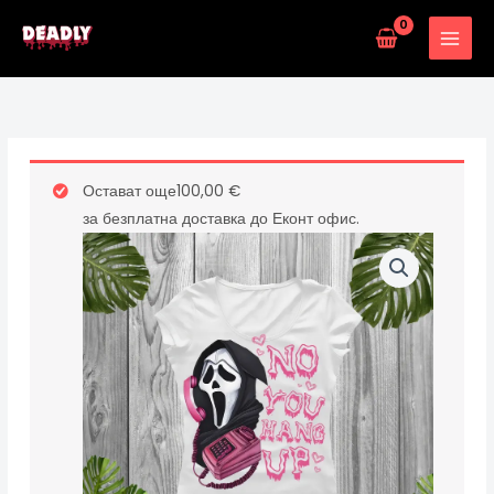
Skip
to
content
количество
Остават още
100,00
€
за
за безплатна доставка до Еконт офис.
NO
YOU
HANG
UP
-
ДАМСКА