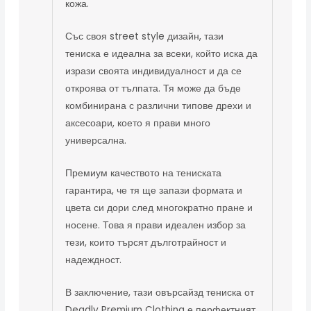
кожа.
Със своя street style дизайн, тази
тениска е идеална за всеки, който иска да
изрази своята индивидуалност и да се
откроява от тълпата. Тя може да бъде
комбинирана с различни типове дрехи и
аксесоари, което я прави много
универсална.
Премиум качеството на тениската
гарантира, че тя ще запази формата и
цвета си дори след многократно пране и
носене. Това я прави идеален избор за
тези, които търсят дълготрайност и
надеждност.
В заключение, тази овърсайзд тениска от
Deadly Premium Clothing е перфектният