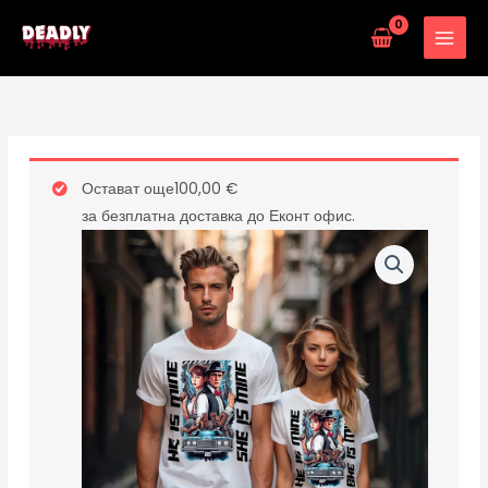
Skip
to
content
количество
Остават още
100,00
€
за
за безплатна доставка до Еконт офис.
MINE
-
ДАМСКА
-
Black/White