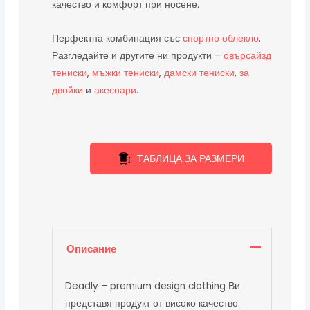
качество и комфорт при носене.
Перфектна комбинация със
спортно облекло
.
Разгледайте и другите ни продукти –
овърсайзд
тениски
,
мъжки тениски
,
дамски тениски
,
за
двойки
и
акесоари
.
ТАБЛИЦА ЗА РАЗМЕРИ
Описание
Deadly – premium design clothing Ви
представя продукт от високо качество.