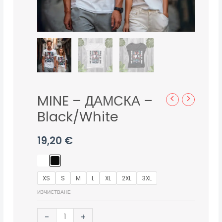
MINE – ДАМСКА –
Black/White
19,20
€
XS
S
M
L
XL
2XL
3XL
ИЗЧИСТВАНЕ
-
+