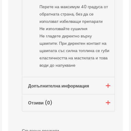
Перете на максимум 40 градуса от
обратната страна, без да се
използват избелващи препарати
Не използвайте сушилня
Не гладете директно върху
щампите. При директен контакт на
щампата със силна топлина се губи
еластичността на мастилата и това
води до напукване
Допълнителна информация
Отзиви (0)
Тегло
0,200 кг
Цвят
Бял, Черен
Все още няма отзиви.
XS, S, M, L, XL,
Размер - Дамски
Свързани продукти