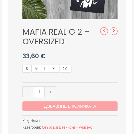
MAFIA REAL G 2 –
OVERSIZED
33,60
€
S
M
L
XL
2XL
-
+
ДОБАВЯНЕ В КОЛИЧКАТА
Код:
Няма
Категория:
Овърсайзд тениски - унисекс