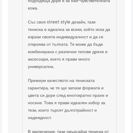
подходяща дори и за най-чувствителната
кожа.
Със своя street style дизайн, тази
тениска е идеална за всеки, който иска да
изрази своята индивидуалност и да се
откроява от тълпата. Тя може да бъде
комбинирана с различни типове дрехи и
аксесоари, което я прави много
универсална.
Премиум качеството на тениската
гарантира, че тя ще запази формата и
цвета си дори след многократно пране и
носене. Това я прави идеален избор за
тези, които търсят дълготрайност и
надеждност.
В заключение, тази овърсайзд тениска от