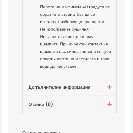
Перете на максимум 40 градуса от
обратната страна, без да се
използват избелващи препарати
Не използвайте сушилня
Не гладете директно върху
щампите. При директен контакт на
щампата със силна топлина се губи
еластичността на мастилата и това
води до напукване
Допълнителна информация
Отзиви (0)
Тегло
0,200 кг
Цвят
Бял, Черен
Все още няма отзиви.
Размер -
S, M, L, XL, 2XL
Свързани продукти