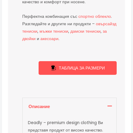
качество и комфорт при носене.
Перфектна комбинация със
спортно облекло
.
Разгледайте и другите ни продукти –
овърсайзд
тениски
,
мъжки тениски
,
дамски тениски
,
за
двойки
и
акесоари
.
ТАБЛИЦА ЗА РАЗМЕРИ
Описание
Deadly – premium design clothing Ви
представя продукт от високо качество.