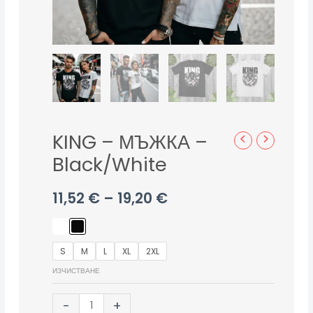
KING – МЪЖКА –
Black/White
11,52
€
–
19,20
€
S
M
L
XL
2XL
ИЗЧИСТВАНЕ
-
+