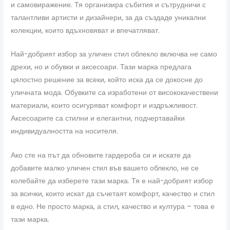
и самовиражение. Тя организира събития и сътрудничи с
талантливи артисти и дизайнери, за да създаде уникални
колекции, които вдъхновяват и впечатляват.
Най-добрият избор за уличен стил облекло включва не само
дрехи, но и обувки и аксесоари. Тази марка предлага
цялостно решение за всеки, който иска да се докосне до
уличната мода. Обувките са изработени от висококачествени
материали, които осигуряват комфорт и издръжливост.
Аксесоарите са стилни и елегантни, подчертавайки
индивидуалността на носителя.
Ако сте на път да обновите гардероба си и искате да
добавите малко уличен стил във вашето облекло, не се
колебайте да изберете тази марка. Тя е най-добрият избор
за всички, които искат да съчетаят комфорт, качество и стил
в едно. Не просто марка, а стил, качество и култура – това е
тази марка.