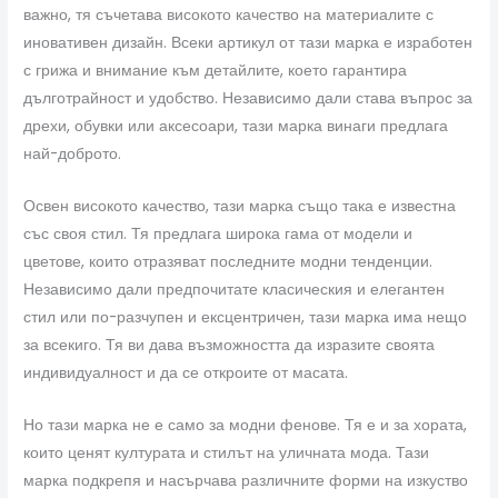
важно, тя съчетава високото качество на материалите с
иновативен дизайн. Всеки артикул от тази марка е изработен
с грижа и внимание към детайлите, което гарантира
дълготрайност и удобство. Независимо дали става въпрос за
дрехи, обувки или аксесоари, тази марка винаги предлага
най-доброто.
Освен високото качество, тази марка също така е известна
със своя стил. Тя предлага широка гама от модели и
цветове, които отразяват последните модни тенденции.
Независимо дали предпочитате класическия и елегантен
стил или по-разчупен и ексцентричен, тази марка има нещо
за всекиго. Тя ви дава възможността да изразите своята
индивидуалност и да се откроите от масата.
Но тази марка не е само за модни фенове. Тя е и за хората,
които ценят културата и стилът на уличната мода. Тази
марка подкрепя и насърчава различните форми на изкуство